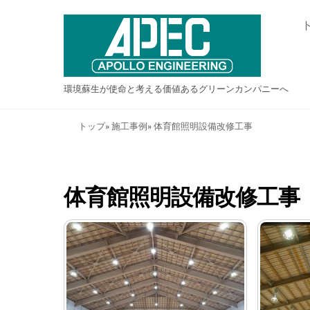
Skip
to
content
環境蘇生が使命と考える価値あるグリーンカンパニーへ
トップ
»
施工事例
»
体育館照明設備改修工事
体育館照明設備改修工事