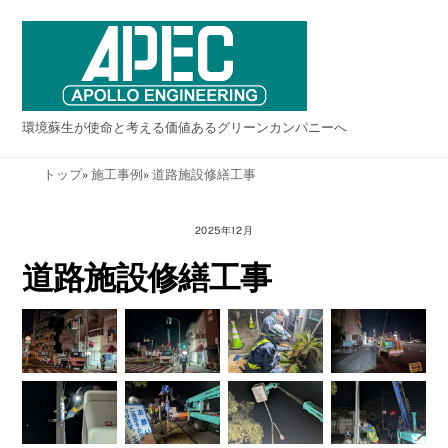
Skip
Men
to
content
環境蘇生が使命と考える価値あるグリーンカンパニーへ
トップ
»
施工事例
»
道路施設修繕工事
2025年12月
道路施設修繕工事